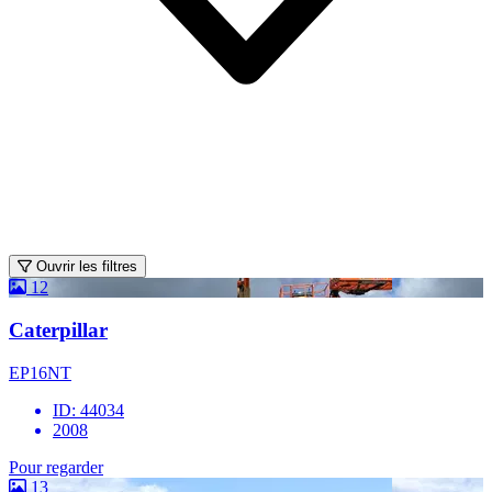
Ouvrir les filtres
12
Caterpillar
EP16NT
ID: 44034
2008
Pour regarder
13