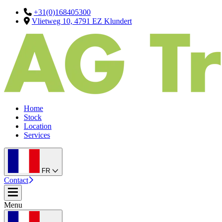
+31(0)168405300
Vlietweg 10, 4791 EZ Klundert
Home
Stock
Location
Services
FR
Contact
Menu