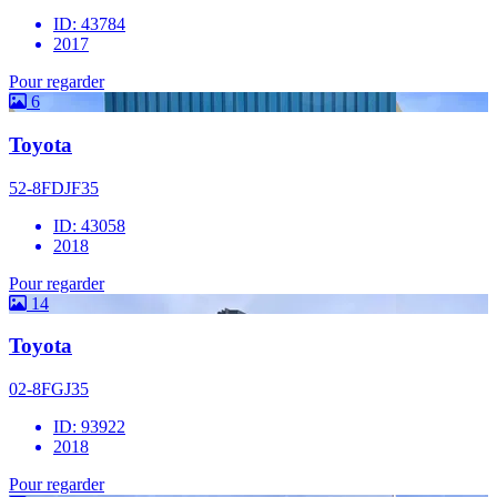
ID: 43784
2017
Pour regarder
6
Toyota
52-8FDJF35
ID: 43058
2018
Pour regarder
14
Toyota
02-8FGJ35
ID: 93922
2018
Pour regarder