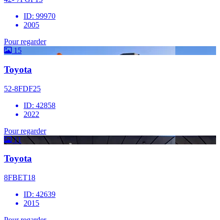
ID: 99970
2005
Pour regarder
15
Toyota
52-8FDF25
ID: 42858
2022
Pour regarder
11
Toyota
8FBET18
ID: 42639
2015
Pour regarder