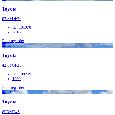
Toyota
02-8FDF30
ID: 101078
2016
Pour regarder
13
Toyota
42-6FGF25
ID: 108249
1999
Pour regarder
11
Toyota
8FBMT45