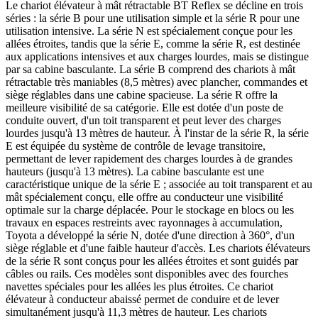
Le chariot élévateur à mât rétractable BT Reflex se décline en trois
séries : la série B pour une utilisation simple et la série R pour une
utilisation intensive. La série N est spécialement conçue pour les
allées étroites, tandis que la série E, comme la série R, est destinée
aux applications intensives et aux charges lourdes, mais se distingue
par sa cabine basculante. La série B comprend des chariots à mât
rétractable très maniables (8,5 mètres) avec plancher, commandes et
siège réglables dans une cabine spacieuse. La série R offre la
meilleure visibilité de sa catégorie. Elle est dotée d'un poste de
conduite ouvert, d'un toit transparent et peut lever des charges
lourdes jusqu'à 13 mètres de hauteur. À l'instar de la série R, la série
E est équipée du système de contrôle de levage transitoire,
permettant de lever rapidement des charges lourdes à de grandes
hauteurs (jusqu'à 13 mètres). La cabine basculante est une
caractéristique unique de la série E ; associée au toit transparent et au
mât spécialement conçu, elle offre au conducteur une visibilité
optimale sur la charge déplacée. Pour le stockage en blocs ou les
travaux en espaces restreints avec rayonnages à accumulation,
Toyota a développé la série N, dotée d'une direction à 360°, d'un
siège réglable et d'une faible hauteur d'accès. Les chariots élévateurs
de la série R sont conçus pour les allées étroites et sont guidés par
câbles ou rails. Ces modèles sont disponibles avec des fourches
navettes spéciales pour les allées les plus étroites. Ce chariot
élévateur à conducteur abaissé permet de conduire et de lever
simultanément jusqu'à 11,3 mètres de hauteur. Les chariots