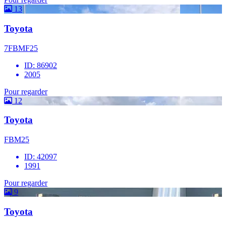
13
Toyota
7FBMF25
ID: 86902
2005
Pour regarder
12
Toyota
FBM25
ID: 42097
1991
Pour regarder
9
Toyota