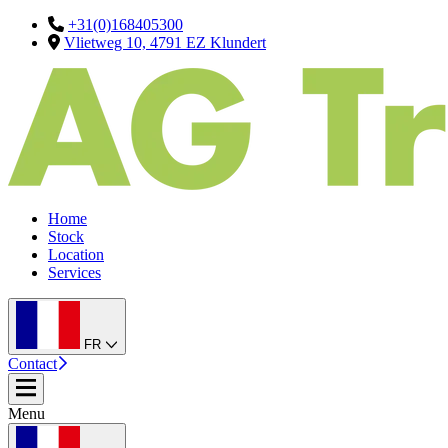
+31(0)168405300
Vlietweg 10, 4791 EZ Klundert
Home
Stock
Location
Services
FR
Contact
Menu