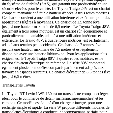
du Système de Stabilité (SAS), qui garantit une productivité et une
sécurité élevées pour le cariste. Le Toyota Traigo 24V est un chariot
compact, maniable et à faible hauteur d'accès, à trois roues motrices.
Ce chariot convient à une utilisation intérieure et extérieure pour des
applications légères à moyennes. Ce chariot de 1,5 tonne lève
jusqu'à une hauteur maximale de 6,5 mètres. Le Toyota Traigo 48V,
également à trois roues motrices, est un chariot sûr, économique et
particulièrement maniable, adapté à une utilisation intérieure et
extérieure. Le Traigo 48V, à quatre roues motrices, est parfaitement
adapté aux terrains peu accidentés. Ce chariot de 2 tonnes lève
jusqu'à une hauteur maximale de 7,5 mètres et est également
disponible avec une batterie lithium-ion. Pour les applications plus
exigeantes, le Toyota Traigo 80V, à quatre roues motrices, est le
chariot élévateur électrique de référence. La série 80V comprend
également plusieurs modèles compacts parfaitement adaptés aux
travaux en espaces restreints. Ce chariot élévateur de 8,5 tonnes lève
jusqu'à 6,5 mètres.
Transpalettes Toyota
Le Toyota BT Levio LWE 130 est un transpalette compact et léger,
idéal pour le commerce de détail (magasins/supermarchés) et les
camions. Ce modèle est équipé d'un chargeur intégré, pour une
recharge simple et rapide. La série W propose différents modèles de
transpalettes électriques à conducteur accompagnant, parfaits pour